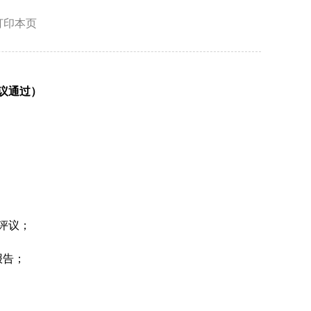
打印本页
议
通过
）
评议；
报告；